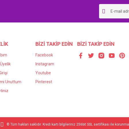
ranma oluyormu
LİK
BİZİ TAKİP EDİN
BİZİ TAKİP EDİN
abım
Facebook
Üyelik
Instagram
irişi
Youtube
emi Unuttum
Pinterest
tiniz
© Tüm hakları saklıdır. Kredi kartı bilgileriniz 256bit SSL sertifikası ile korunma