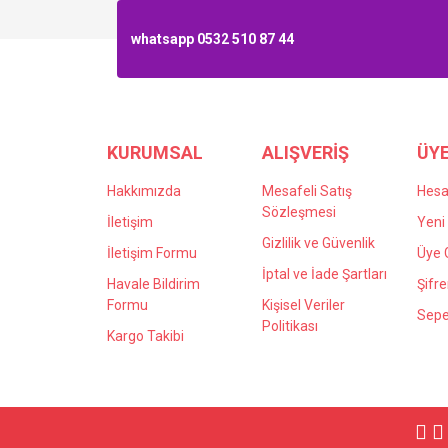
Taban
whatsapp 0532 510 87 44
Hayırlı aksamlar taban icindeki kecede tüylenme yıp
Neslihan Karson | 16/11/2021
KURUMSAL
ALIŞVERİŞ
ÜYE
Yorum Yaz
Hakkımızda
Mesafeli Satış
Hes
Sözleşmesi
İletişim
Yeni 
Gizlilik ve Güvenlik
İletişim Formu
Üye G
İptal ve İade Şartları
Havale Bildirim
Şifr
Formu
Kişisel Veriler
Sepe
Politikası
Kargo Takibi