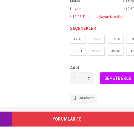
Marka
Rasim
Havale
112,50
* 15,93 TL den başlayan taksitlerle!
SEÇENEKLER
47-48
15-16
17-18
19
30-31
32-33
35-36
37
Adet
SEPETE EKLE
Karşılaştır
YORUMLAR (1)