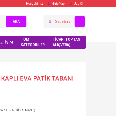
Hoşgeldiniz
Giriş Yap
Üye Ol
ARA
Sepetiniz
TÜM
TİCARİ TOPTAN
LETİŞİM
KATEGORİLER
ALIŞVERİŞ
 KAPLI EVA PATİK TABANI
APLI EVA (İKİ KATMANLI)