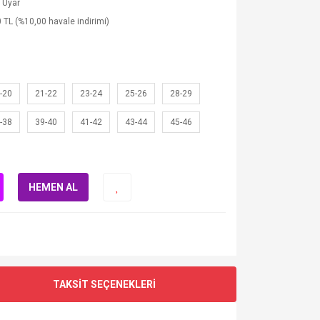
 Uyar
 TL (%10,00 havale indirimi)
-20
21-22
23-24
25-26
28-29
-38
39-40
41-42
43-44
45-46
HEMEN AL
TAKSİT SEÇENEKLERİ