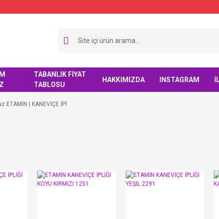
IM
TABANLIK FİYAT
HAKKIMIZDA
INSTAGRAM
İ
Z
TABLOSU
z ETAMİN | KANEVİÇE İPİ