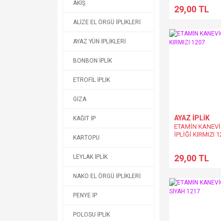
AKİŞ
29,00 TL
ALİZE EL ÖRGÜ İPLİKLERİ
AYAZ YÜN İPLİKLERİ
BONBON İPLİK
ETROFİL İPLİK
GİZA
AYAZ İPLİK
KAĞIT İP
ETAMİN KANEV
İPLİĞİ KIRMIZI 
KARTOPU
29,00 TL
LEYLAK İPLİK
NAKO EL ÖRGÜ İPLİKLERİ
PENYE İP
POLOSU İPLİK