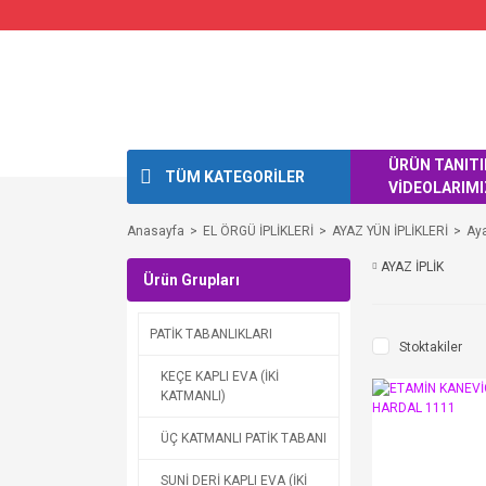
ÜRÜN TANIT
TÜM KATEGORİLER
VİDEOLARIMI
Anasayfa
EL ÖRGÜ İPLİKLERİ
AYAZ YÜN İPLİKLERİ
Aya
AYAZ İPLİK
Ürün Grupları
PATİK TABANLIKLARI
Stoktakiler
KEÇE KAPLI EVA (İKİ
KATMANLI)
ÜÇ KATMANLI PATİK TABANI
SUNİ DERİ KAPLI EVA (İKİ