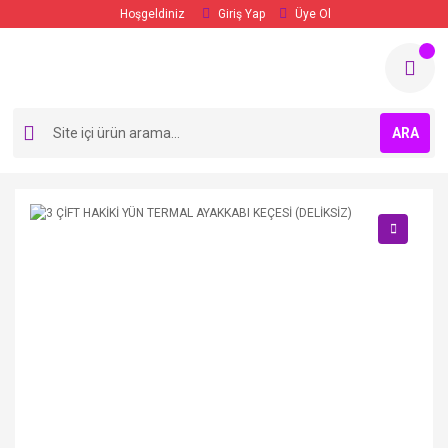
Hoşgeldiniz
Giriş Yap
Üye Ol
ARA