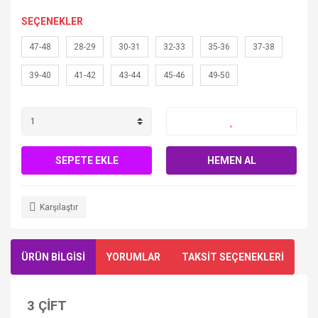
SEÇENEKLER
47-48
28-29
30-31
32-33
35-36
37-38
39-40
41-42
43-44
45-46
49-50
SEPETE EKLE
HEMEN AL
Karşılaştır
ÜRÜN BİLGİSİ
YORUMLAR
TAKSİT SEÇENEKLERİ
3 ÇİFT