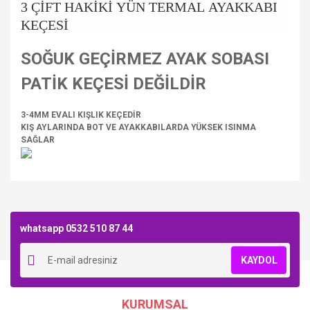
3 ÇİFT HAKİKİ YÜN TERMAL AYAKKABI
KEÇESİ
SOĞUK GEÇİRMEZ AYAK SOBASI
PATİK KEÇESİ DEĞİLDİR
3-4MM EVALI KIŞLIK KEÇEDİR
KIŞ AYLARINDA BOT VE AYAKKABILARDA YÜKSEK ISINMA
SAĞLAR
Bu ürüne ilk yorumu siz yapın!
whatsapp 0532 510 87 44
Yorum Yaz
KAYDOL
KURUMSAL