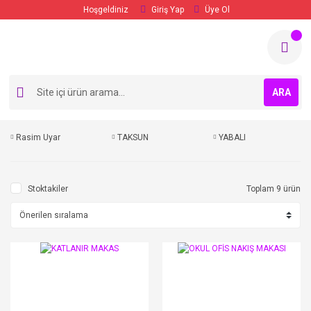
Hoşgeldiniz
Giriş Yap
Üye Ol
ARA
Rasim Uyar
TAKSUN
YABALI
Stoktakiler
Toplam 9 ürün