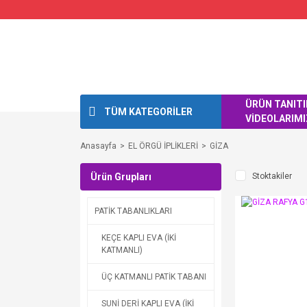
ÜRÜN TANIT
TÜM KATEGORİLER
VİDEOLARIMI
Anasayfa
EL ÖRGÜ İPLİKLERİ
GİZA
Ürün Grupları
Stoktakiler
PATİK TABANLIKLARI
KEÇE KAPLI EVA (İKİ
KATMANLI)
ÜÇ KATMANLI PATİK TABANI
SUNİ DERİ KAPLI EVA (İKİ