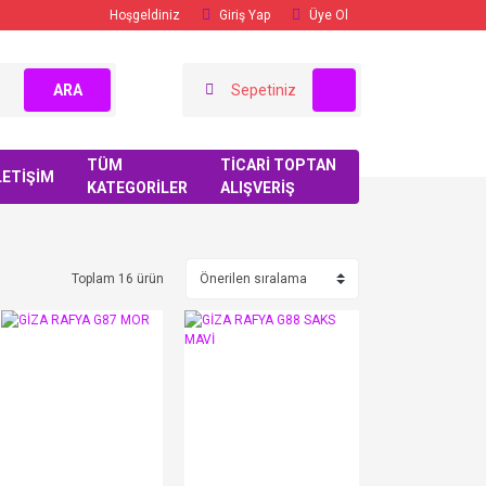
Hoşgeldiniz
Giriş Yap
Üye Ol
ARA
Sepetiniz
TÜM
TİCARİ TOPTAN
LETİŞİM
KATEGORİLER
ALIŞVERİŞ
Toplam 16 ürün