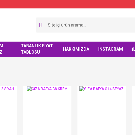
IM
TABANLIK FİYAT
HAKKIMIZDA
INSTAGRAM
İ
Z
TABLOSU