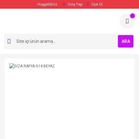
Hoşgeldiniz
Giriş Yap
Üye Ol
ARA