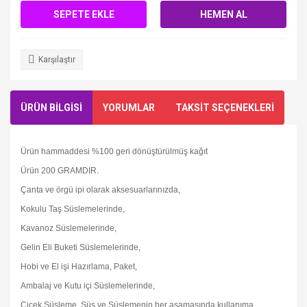
SEPETE EKLE
HEMEN AL
Karşılaştır
ÜRÜN BİLGİSİ
YORUMLAR
TAKSİT SEÇENEKLERİ
Ürün hammaddesi %100 geri dönüştürülmüş kağıt
Ürün 200 GRAMDIR.
Çanta ve örgü ipi olarak aksesuarlarınızda,
Kokulu Taş Süslemelerinde,
Kavanoz Süslemelerinde,
Gelin Eli Buketi Süslemelerinde,
Hobi ve El işi Hazırlama, Paket,
Ambalaj ve Kutu içi Süslemelerinde,
Çiçek Süsleme, Süs ve Süslemenin her aşamasında kullanıma