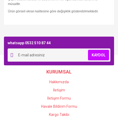
müsaittir.
Ürün görseli ekran kalitesine göre değişiklik gösterebilmektedir.
Bu ürüne ilk yorumu siz yapın!
whatsapp 0532 510 87 44
Yorum Yaz
KAYDOL
KURUMSAL
Hakkımızda
İletişim
İletişim Formu
Havale Bildirim Formu
Kargo Takibi