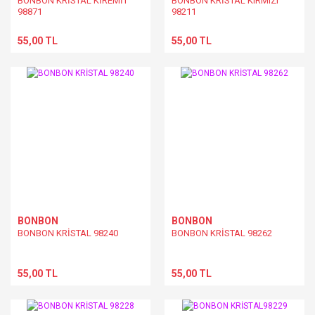
BONBON KRİSTAL KİREMİT
BONBON KRİSTAL KIRMIZI
98871
98211
55,00 TL
55,00 TL
BONBON
BONBON
BONBON KRİSTAL 98240
BONBON KRİSTAL 98262
55,00 TL
55,00 TL