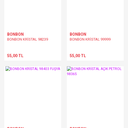
BONBON
BONBON
BONBON KRİSTAL 98239
BONBON KRİSTAL 99999
55,00 TL
55,00 TL