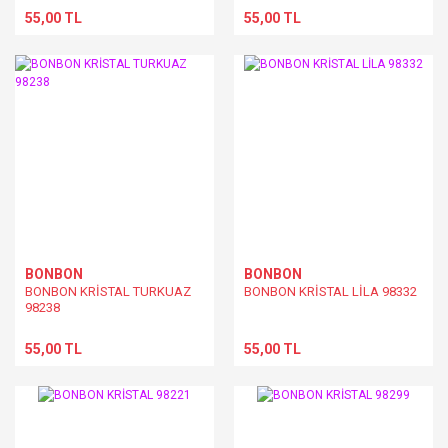
55,00 TL
55,00 TL
BONBON
BONBON
BONBON KRİSTAL TURKUAZ
BONBON KRİSTAL LİLA 98332
98238
55,00 TL
55,00 TL