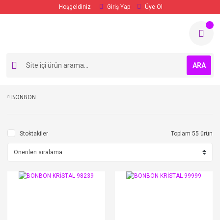
Hoşgeldiniz
Giriş Yap
Üye Ol
ARA
BONBON
Stoktakiler
Toplam 55 ürün