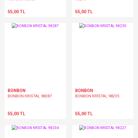
55,00 TL
55,00 TL
BONBON
BONBON
BONBON KRİSTAL 98287
BONBON KRİSTAL 98235
55,00 TL
55,00 TL