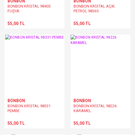
BONBON
BONBON
BONBON KRİSTAL 98403
BONBON KRİSTAL AÇIK
FUŞYA
PETROL 98365
55,00 TL
55,00 TL
BONBON
BONBON
BONBON KRİSTAL 98331
BONBON KRİSTAL 98226
PEMBE
KARAMEL
55,00 TL
55,00 TL