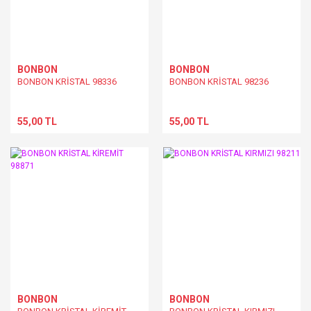
BONBON
BONBON
BONBON KRİSTAL 98336
BONBON KRİSTAL 98236
55,00 TL
55,00 TL
BONBON
BONBON