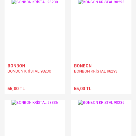
BONBON
BONBON
BONBON KRİSTAL 98230
BONBON KRİSTAL 98293
55,00 TL
55,00 TL