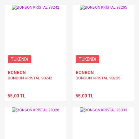
TÜKENDİ
TÜKENDİ
BONBON
BONBON
BONBON KRİSTAL 98242
BONBON KRİSTAL 98205
55,00 TL
55,00 TL