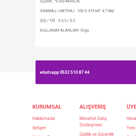
İÇERİK : %100 AKRİLİK
GRAMAJ / METRAJ : 100 G 475 MT 4,7 NM
ŞİŞ / TIĞ : 3-3,5 / 3,5
KULLANIM ALANLARI: Örgü
whatsapp 0532 510 87 44
KURUMSAL
ALIŞVERİŞ
ÜYE
Hakkımızda
Mesafeli Satış
Hes
Sözleşmesi
İletişim
Yeni 
Gizlilik ve Güvenlik