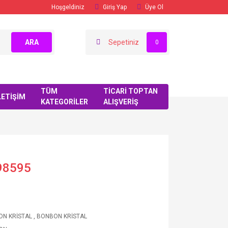
Hoşgeldiniz
Giriş Yap
Üye Ol
ARA
Sepetiniz
0
TÜM
TİCARİ TOPTAN
LETİŞİM
KATEGORİLER
ALIŞVERİŞ
98595
N KRİSTAL
,
BONBON KRİSTAL