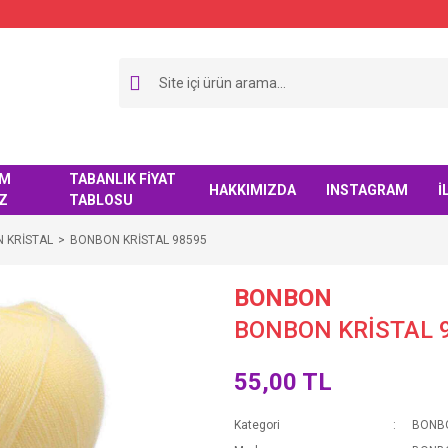
IM
TABANLIK FİYAT
HAKKIMIZDA
INSTAGRAM
İ
Z
TABLOSU
 KRİSTAL
BONBON KRİSTAL 98595
BONBON
BONBON KRİSTAL 
55,00 TL
Kategori
BONBO