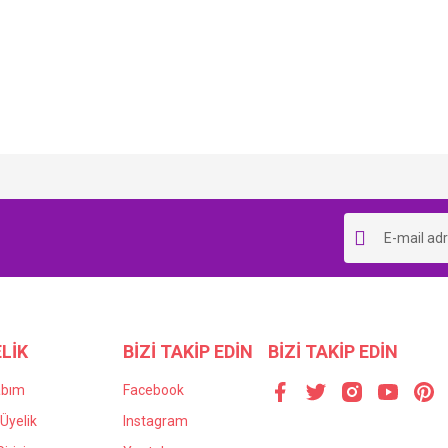
Bu ürüne ilk yorumu siz yapın!
Yorum Yaz
LİK
BİZİ TAKİP EDİN
BİZİ TAKİP EDİN
abım
Facebook
Üyelik
Instagram