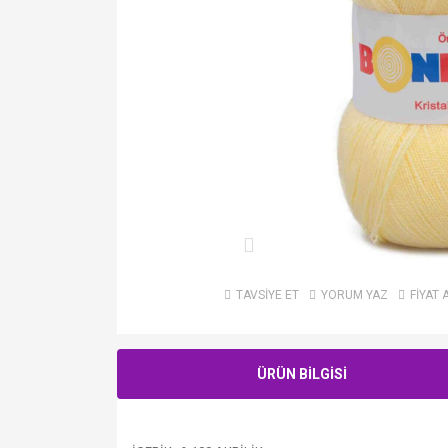
TAVSİYE ET
YORUM YAZ
FİYAT 
ÜRÜN BİLGİSİ