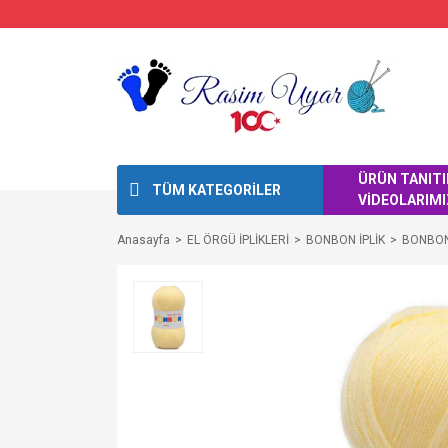
ÜRÜN TANIT
TÜM KATEGORİLER
VİDEOLARIMI
Anasayfa
EL ÖRGÜ İPLİKLERİ
BONBON İPLİK
BONBON