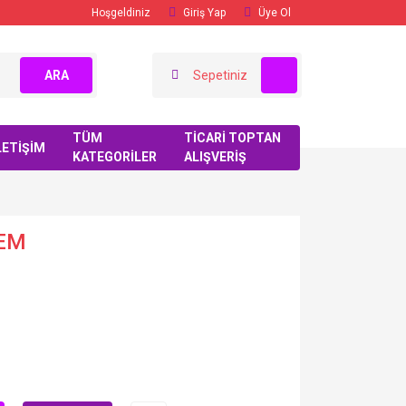
Hoşgeldiniz
Giriş Yap
Üye Ol
ARA
Sepetiniz
TÜM
TİCARİ TOPTAN
LETİŞİM
KATEGORİLER
ALIŞVERİŞ
REM