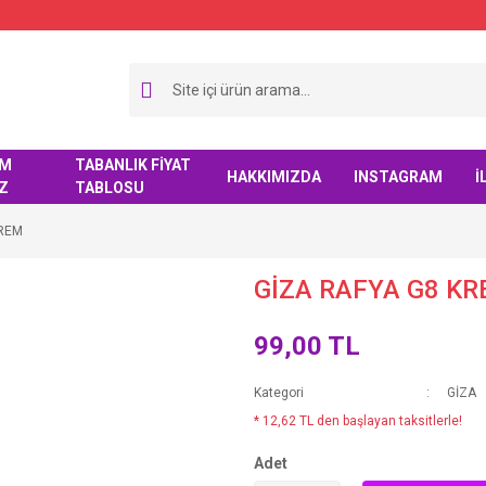
IM
TABANLIK FİYAT
HAKKIMIZDA
INSTAGRAM
İ
Z
TABLOSU
KREM
GİZA RAFYA G8 K
99,00 TL
Kategori
GİZA
* 12,62 TL den başlayan taksitlerle!
Adet