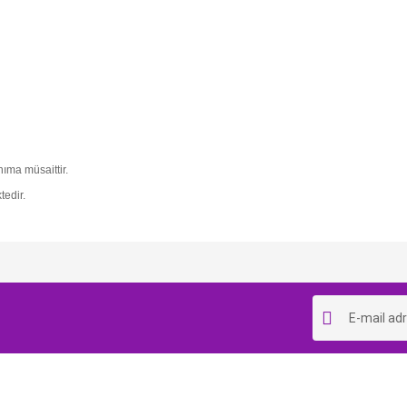
ıma müsaittir.
tedir.
Bu ürüne ilk yorumu siz yapın!
Yorum Yaz