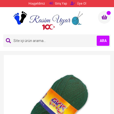
Hoşgeldiniz
Giriş Yap
Üye Ol
ARA