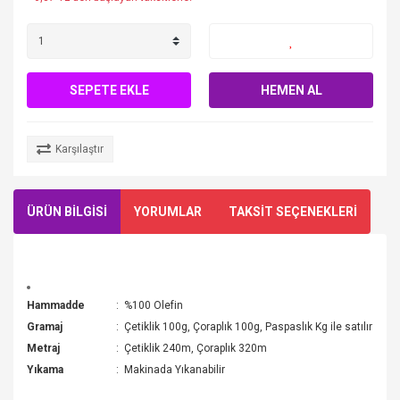
SEPETE EKLE
HEMEN AL
Karşılaştır
ÜRÜN BİLGİSİ
YORUMLAR
TAKSİT SEÇENEKLERİ
Hammadde
:
%100 Olefin
Gramaj
:
Çetiklik 100g, Çoraplık 100g, Paspaslık Kg ile satılır
Metraj
:
Çetiklik 240m, Çoraplık 320m
Yıkama
:
Makinada Yıkanabilir