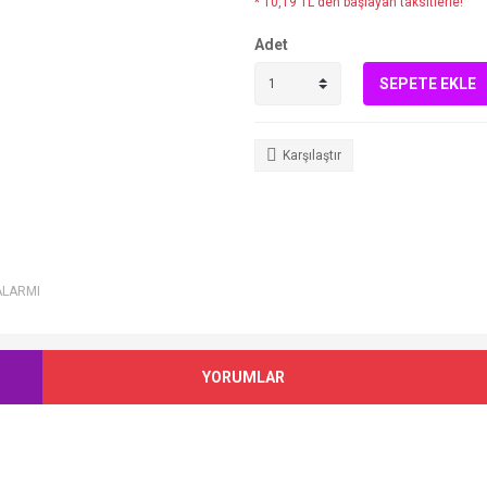
* 10,19 TL den başlayan taksitlerle!
Adet
SEPETE EKLE
Karşılaştır
ALARMI
YORUMLAR