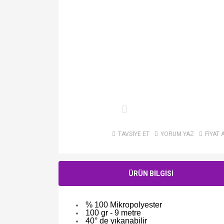
TAVSİYE ET
YORUM YAZ
FİYAT 
ÜRÜN BİLGİSİ
% 100 Mikropolyester
100 gr - 9 metre
40° de yıkanabilir