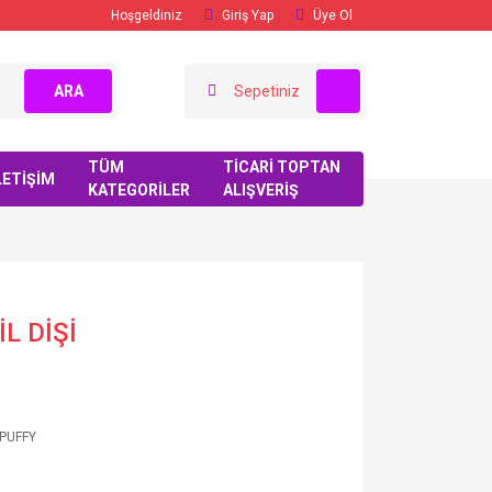
Hoşgeldiniz
Giriş Yap
Üye Ol
ARA
Sepetiniz
TÜM
TİCARİ TOPTAN
LETİŞİM
KATEGORİLER
ALIŞVERİŞ
L DİŞİ
 PUFFY