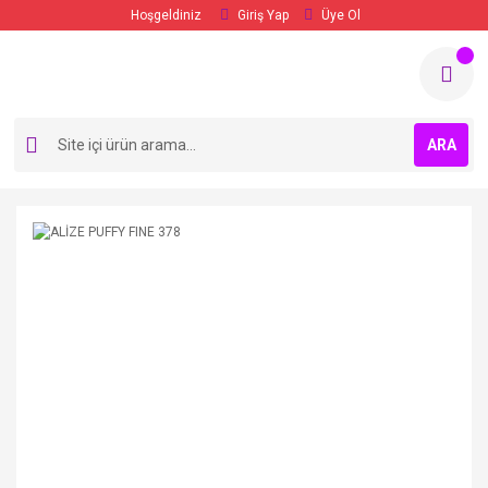
Hoşgeldiniz
Giriş Yap
Üye Ol
ARA