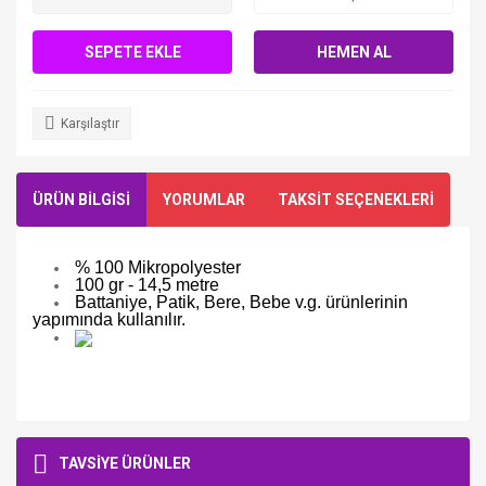
SEPETE EKLE
HEMEN AL
Karşılaştır
ÜRÜN BİLGİSİ
YORUMLAR
TAKSİT SEÇENEKLERİ
% 100 Mikropolyester
100 gr - 14,5 metre
Battaniye, Patik, Bere, Bebe v.g. ürünlerinin
yapımında kullanılır.
TAVSİYE ÜRÜNLER
Bu ürüne ilk yorumu siz yapın!