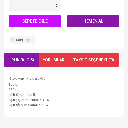
SEPETE EKLE
HEMEN AL
Karşılaştır
ÜRÜN BİLGİSİ
YORUMLAR
TAKSİT SEÇENEKLERİ
%25 Yün, %75 Akrilik
100 gr
280 m
İplik Cinsi:
Klasik
İlgili şiş numaraları : 3
- 4
İlgili tığ numaraları :
3 - 4