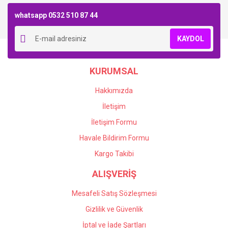
Bu ürüne ilk yorumu siz yapın!
whatsapp 0532 510 87 44
Yorum Yaz
KAYDOL
KURUMSAL
Hakkımızda
İletişim
İletişim Formu
Havale Bildirim Formu
Kargo Takibi
ALIŞVERİŞ
Mesafeli Satış Sözleşmesi
Gizlilik ve Güvenlik
İptal ve İade Şartları