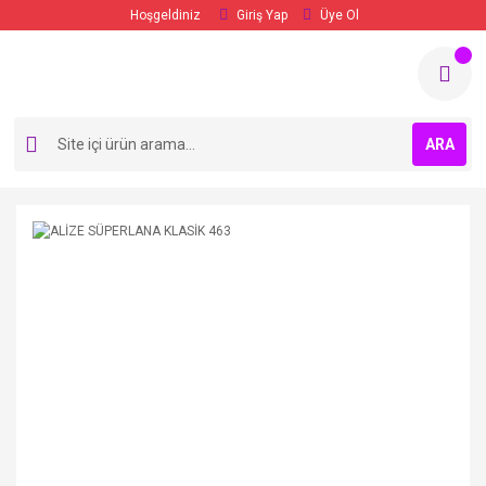
Hoşgeldiniz
Giriş Yap
Üye Ol
ARA