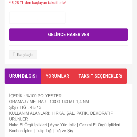
* 8,28 TL den başlayan taksitlerle!
GELİNCE HABER VER
Karşılaştır
ÜRÜN BİLGİSİ
YORUMLAR
TAKSİT SEÇENEKLERİ
İÇERİK : %100 POLYESTER
GRAMAJ / METRAJ : 100 G 140 MT 1,4 NM
ŞİŞ / TIĞ : 4-5 / 3
KULLANIM ALANLARI: HIRKA, ŞAL, PATİK, DEKORATİF
ÜRÜNLER
Nako El Örgü İplikleri | Ayaz Yün İplik | Gazzal El Örgü İplikleri |
Bonbon İpleri | Tulip Tığ | Tığ ve Şiş