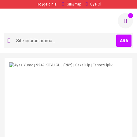
Hoşgeldiniz
Giriş Yap
Üye Ol
ARA