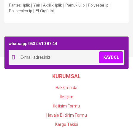
Fantezi İplik | Yün | Akrilik İplik | Pamuklu ip | Polyester ip |
Polipreplen ip | El Örgü İpi
Bu ürüne ilk yorumu siz yapın!
whatsapp 0532 510 87 44
Yorum Yaz
KAYDOL
KURUMSAL
Hakkımızda
İletişim
İletişim Formu
Havale Bildirim Formu
Kargo Takibi