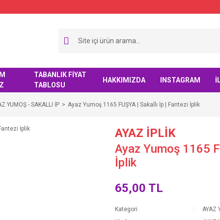
IM
TABANLIK FİYAT
HAKKIMIZDA
INSTAGRAM
İ
Z
TABLOSU
AZ YUMOŞ - SAKALLI İP
Ayaz Yumoş 1165 FUŞYA | Sakallı İp | Fantezi İplik
AYAZ İPLİK
Ayaz Yumoş 1165 FUŞ
İplik
65,00 TL
Kategori
AYAZ 