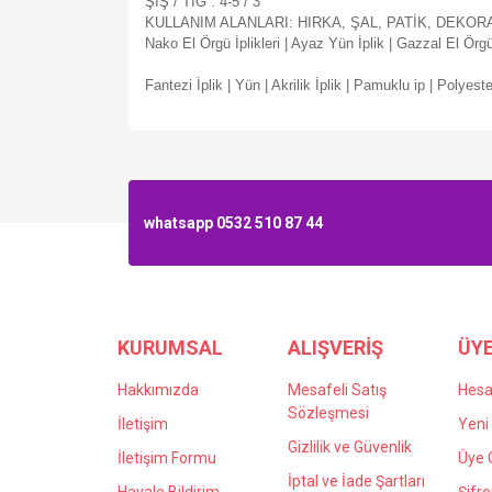
ŞİŞ / TIĞ : 4-5 / 3
KULLANIM ALANLARI: HIRKA, ŞAL, PATİK, DEKOR
Nako El Örgü İplikleri | Ayaz Yün İplik | Gazzal El Örgü 
Fantezi İplik | Yün | Akrilik İplik | Pamuklu ip | Polyeste
whatsapp 0532 510 87 44
KURUMSAL
ALIŞVERİŞ
ÜYE
Hakkımızda
Mesafeli Satış
Hes
Sözleşmesi
İletişim
Yeni 
Gizlilik ve Güvenlik
İletişim Formu
Üye G
İptal ve İade Şartları