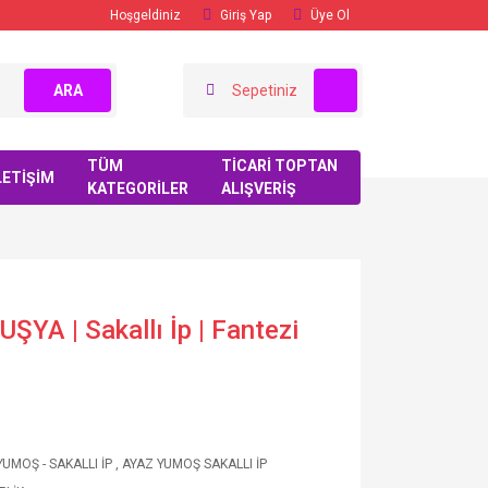
Hoşgeldiniz
Giriş Yap
Üye Ol
ARA
Sepetiniz
TÜM
TİCARİ TOPTAN
LETİŞİM
KATEGORİLER
ALIŞVERİŞ
YA | Sakallı İp | Fantezi
YUMOŞ - SAKALLI İP
,
AYAZ YUMOŞ SAKALLI İP