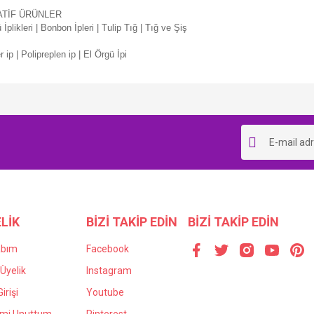
ATİF ÜRÜNLER
İplikleri | Bonbon İpleri | Tulip Tığ | Tığ ve Şiş
r ip | Polipreplen ip | El Örgü İpi
Bu ürüne ilk yorumu siz yapın!
Yorum Yaz
LİK
BİZİ TAKİP EDİN
BİZİ TAKİP EDİN
abım
Facebook
Üyelik
Instagram
irişi
Youtube