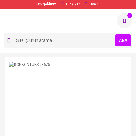
Hoşgeldiniz
Giriş Yap
Üye Ol
ARA