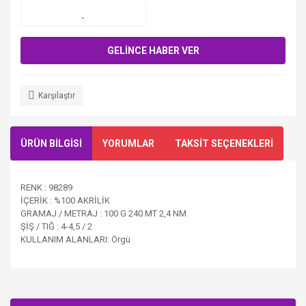
GELİNCE HABER VER
Karşılaştır
ÜRÜN BİLGİSİ
YORUMLAR
TAKSİT SEÇENEKLERİ
RENK : 98289
İÇERİK : %100 AKRİLİK
GRAMAJ / METRAJ : 100 G 240 MT 2,4 NM
ŞİŞ / TIĞ : 4-4,5 / 2
KULLANIM ALANLARI: Örgü
Bu ürüne ilk yorumu siz yapın!