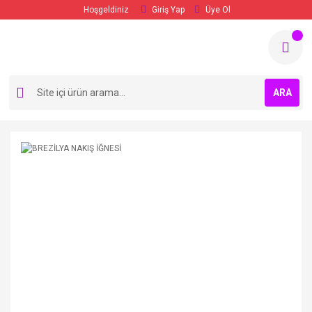
Hoşgeldiniz
Giriş Yap
Üye Ol
ARA