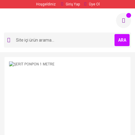
Hoşgeldiniz
Giriş Yap
Üye Ol
ARA