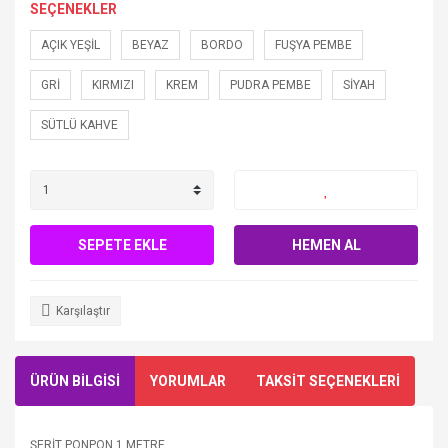
SEÇENEKLER
AÇIK YEŞİL
BEYAZ
BORDO
FUŞYA PEMBE
GRİ
KIRMIZI
KREM
PUDRA PEMBE
SİYAH
SÜTLÜ KAHVE
SEPETE EKLE
HEMEN AL
Karşılaştır
ÜRÜN BİLGİSİ
YORUMLAR
TAKSİT SEÇENEKLERİ
ŞERİT PONPON 1 METRE