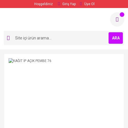
Hoşgeldiniz
Giriş Yap
Üye Ol
ARA