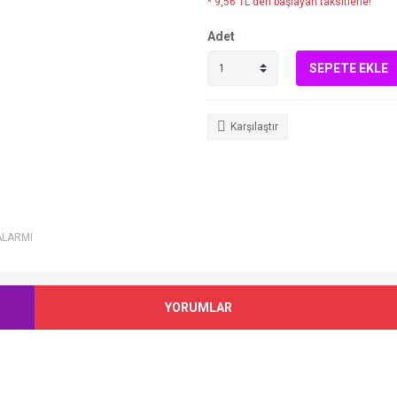
* 9,56 TL den başlayan taksitlerle!
Adet
SEPETE EKLE
Karşılaştır
ALARMI
YORUMLAR