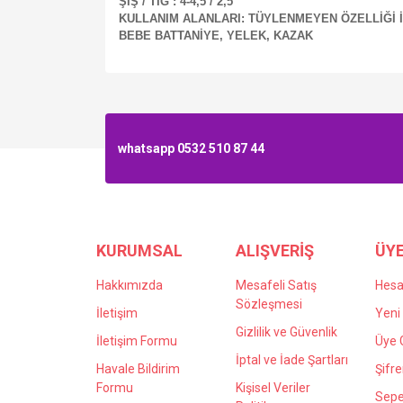
ŞİŞ / TIĞ : 4-4,5 / 2,5
KULLANIM ALANLARI: TÜYLENMEYEN ÖZELLİĞİ İ
BEBE BATTANİYE, YELEK, KAZAK
whatsapp 0532 510 87 44
KURUMSAL
ALIŞVERİŞ
ÜYE
Hakkımızda
Mesafeli Satış
Hes
Sözleşmesi
İletişim
Yeni 
Gizlilik ve Güvenlik
İletişim Formu
Üye G
İptal ve İade Şartları
Havale Bildirim
Şifr
Formu
Kişisel Veriler
Sepe