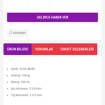
GELİNCE HABER VER
Karşılaştır
ÜRÜN BİLGİSİ
YORUMLAR
TAKSİT SEÇENEKLERİ
İçerik: %100 Akrilik
Gramaj: 100 gr.
Metraj: 230 mt.
Şiş numarası: 3.5-4 mm
Tığ Numarası: 2.5-3 mm