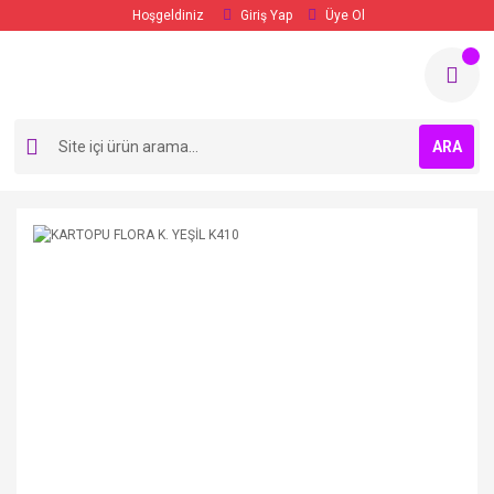
Hoşgeldiniz
Giriş Yap
Üye Ol
ARA