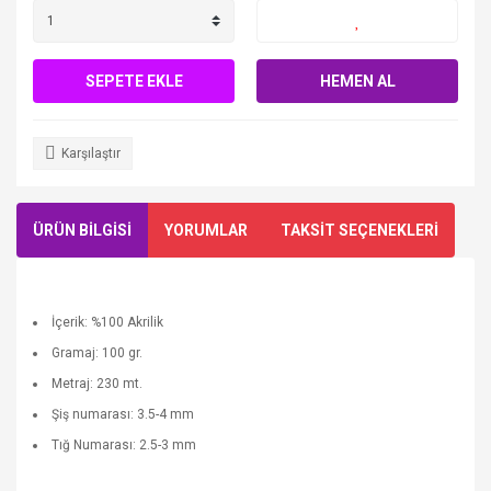
SEPETE EKLE
HEMEN AL
Karşılaştır
ÜRÜN BİLGİSİ
YORUMLAR
TAKSİT SEÇENEKLERİ
İçerik: %100 Akrilik
Gramaj: 100 gr.
Metraj: 230 mt.
Şiş numarası: 3.5-4 mm
Tığ Numarası: 2.5-3 mm