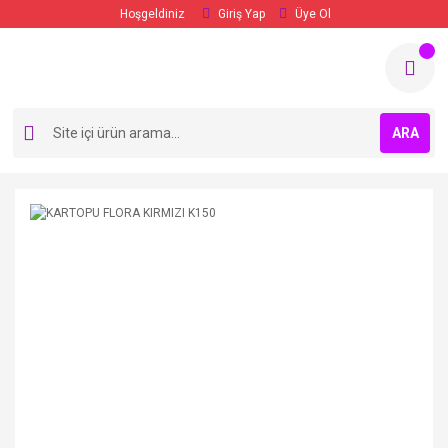
Hoşgeldiniz
Giriş Yap
Üye Ol
ARA