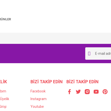
ÜRÜNLER
Bu ürüne ilk yorumu siz yapın!
Yorum Yaz
LİK
BİZİ TAKİP EDİN
BİZİ TAKİP EDİN
abım
Facebook
Üyelik
Instagram
irişi
Youtube