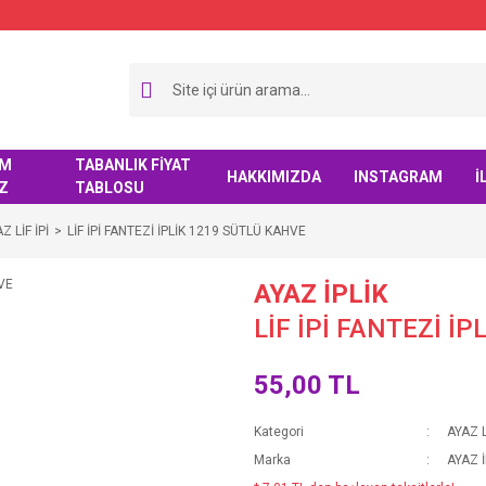
IM
TABANLIK FİYAT
HAKKIMIZDA
INSTAGRAM
İ
Z
TABLOSU
Z LİF İPİ
LİF İPİ FANTEZİ İPLİK 1219 SÜTLÜ KAHVE
AYAZ İPLİK
LİF İPİ FANTEZİ İ
55,00 TL
Kategori
AYAZ L
Marka
AYAZ İ