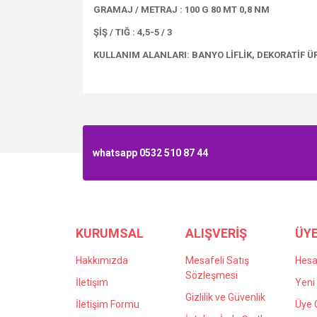
GRAMAJ / METRAJ : 100 G 80 MT 0,8 NM
ŞİŞ / TIĞ : 4,5-5 / 3
KULLANIM ALANLARI: BANYO LİFLİK, DEKORATİF 
whatsapp 0532 510 87 44
KURUMSAL
ALIŞVERİŞ
ÜYE
Hakkımızda
Mesafeli Satış
Hes
Sözleşmesi
İletişim
Yeni 
Gizlilik ve Güvenlik
İletişim Formu
Üye G