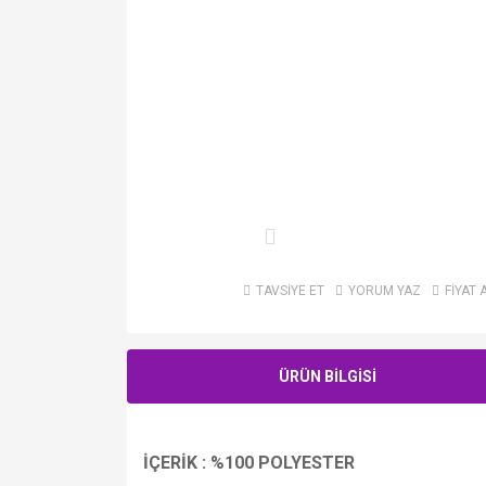
TAVSİYE ET
YORUM YAZ
FİYAT 
ÜRÜN BİLGİSİ
İÇERİK : %100 POLYESTER