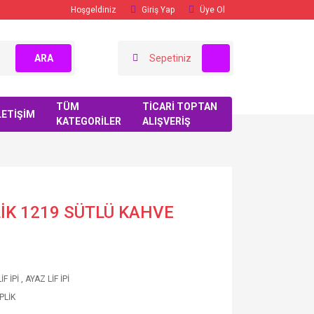
Hoşgeldiniz
Giriş Yap
Üye Ol
ARA
Sepetiniz
TÜM
TİCARİ TOPTAN
LETİŞİM
KATEGORİLER
ALIŞVERİŞ
PLİK 1219 SÜTLÜ KAHVE
İF İPİ
,
AYAZ LİF İPİ
PLİK