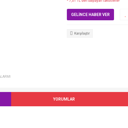
* 7,01 TL den başlayan taksitlerle!
GELİNCE HABER VER
Karşılaştır
ALARMI
YORUMLAR