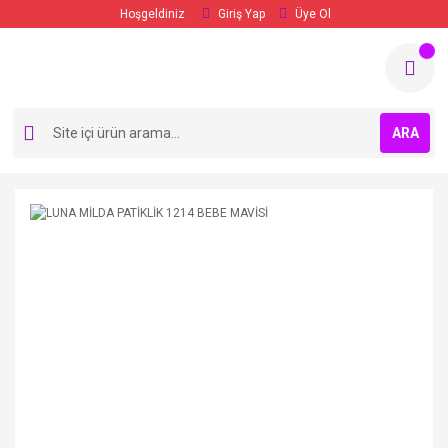
Hoşgeldiniz
Giriş Yap
Üye Ol
ARA