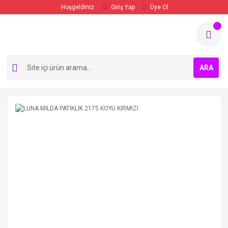
Hoşgeldiniz
Giriş Yap
Üye Ol
ARA