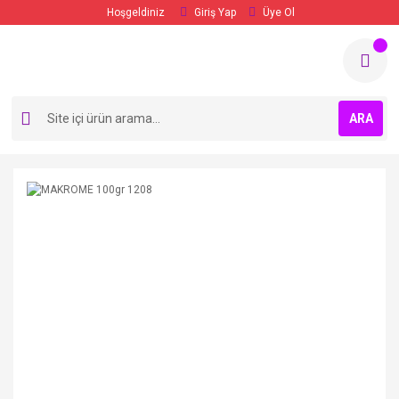
Hoşgeldiniz
Giriş Yap
Üye Ol
ARA