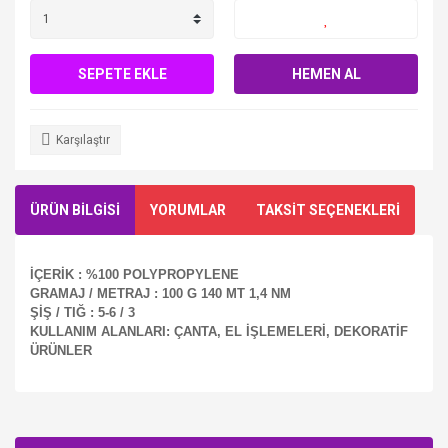
SEPETE EKLE
HEMEN AL
Karşılaştır
ÜRÜN BİLGİSİ
YORUMLAR
TAKSİT SEÇENEKLERİ
İÇERİK : %100 POLYPROPYLENE
GRAMAJ / METRAJ : 100 G 140 MT 1,4 NM
ŞİŞ / TIĞ : 5-6 / 3
KULLANIM ALANLARI: ÇANTA, EL İŞLEMELERİ, DEKORATİF
ÜRÜNLER
Bu ürüne ilk yorumu siz yapın!