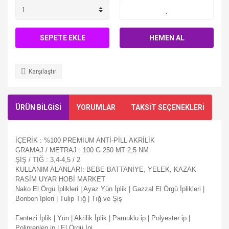
SEPETE EKLE
HEMEN AL
Karşılaştır
ÜRÜN BİLGİSİ
YORUMLAR
TAKSİT SEÇENEKLERİ
İÇERİK : %100 PREMIUM ANTİ-PİLL AKRİLİK
GRAMAJ / METRAJ : 100 G 250 MT 2,5 NM
ŞİŞ / TIĞ : 3,4-4,5 / 2
KULLANIM ALANLARI: BEBE BATTANİYE, YELEK, KAZAK
RASİM UYAR HOBİ MARKET
Nako El Örgü İplikleri | Ayaz Yün İplik | Gazzal El Örgü İplikleri |
Bonbon İpleri | Tulip Tığ | Tığ ve Şiş
Fantezi İplik | Yün | Akrilik İplik | Pamuklu ip | Polyester ip |
Polipreplen ip | El Örgü İpi