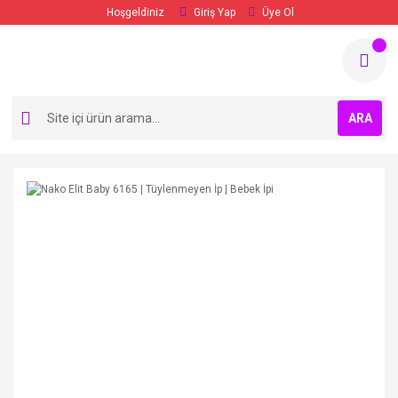
Hoşgeldiniz
Giriş Yap
Üye Ol
ARA