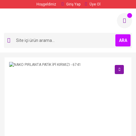
Hoşgeldiniz
Giriş Yap
Üye Ol
ARA