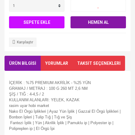
SEPETE EKLE
HEMEN AL
Karşılaştır
ÜRÜN BİLGİSİ
YORUMLAR
TAKSİT SEÇENEKLERİ
İÇERİK : %75 PREMIUM AKRİLİK - %25 YÜN
GRAMAJ / METRAJ : 100 G 260 MT 2,6 NM
ŞİŞ / TIĞ : 4-4,5 / 2
KULLANIM ALANLARI: YELEK, KAZAK
rasim uyar hobi market
Nako El Örgü İplikleri | Ayaz Yün İplik | Gazzal El Örgü İplikleri |
Bonbon İpleri | Tulip Tığ | Tığ ve Şiş
Fantezi İplik | Yün | Akrilik İplik | Pamuklu ip | Polyester ip |
Polipreplen ip | El Örgü İpi