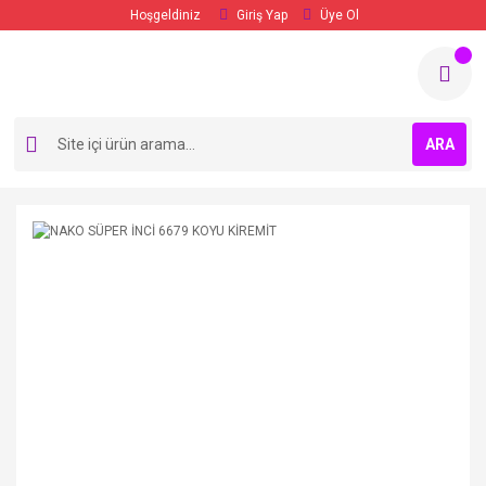
Hoşgeldiniz
Giriş Yap
Üye Ol
ARA