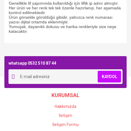
Genellikle lif yapımında kullanıldığı için liflik ip adını almıştır.
Her ürün ve her renk tek tek özenle hazırlanıp, her aşamada
kontrol edilmektedir.
Ürün görselde görüldüğü gibidir, yalnızca renk numarası
yazısı dijital ortamda eklenmiştir.
Yumuşak, dayanıklı dokusu ve harika renkleriyle size neşe
katacaktır.
Bu ürüne ilk yorumu siz yapın!
whatsapp 0532 510 87 44
Yorum Yaz
KAYDOL
KURUMSAL
Hakkımızda
İletişim
İletişim Formu