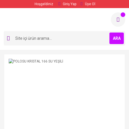
Hoşgeldiniz
Giriş Yap
Üye Ol
ARA