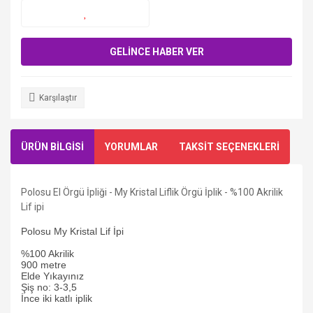
GELİNCE HABER VER
Karşılaştır
ÜRÜN BİLGİSİ
YORUMLAR
TAKSİT SEÇENEKLERİ
Polosu El Örgü İpliği - My Kristal Liflik Örgü İplik - %100 Akrilik
Lif ipi
Polosu My Kristal Lif İpi
%100 Akrilik
900 metre
Elde Yıkayınız
Şiş no: 3-3,5
İnce iki katlı iplik