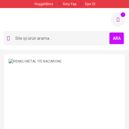
Hoşgeldiniz
Giriş Yap
Üye Ol
ARA