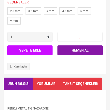
SEÇENEKLER
2.5 mm
3.5 mm
4 mm
4.5 mm
6 mm
9 mm
SEPETE EKLE
HEMEN AL
Karşılaştır
ÜRÜN BİLGİSİ
YORUMLAR
TAKSİT SEÇENEKLERİ
RENKLİ METAL TIĞ NAZARONE