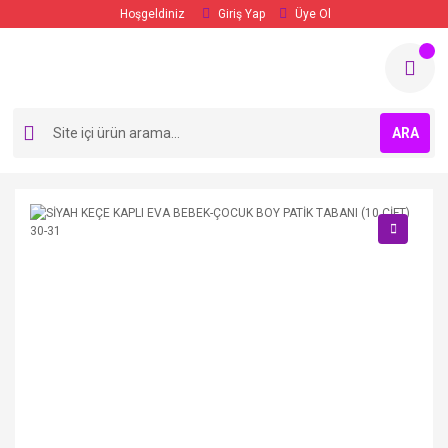
Hoşgeldiniz
Giriş Yap
Üye Ol
ARA