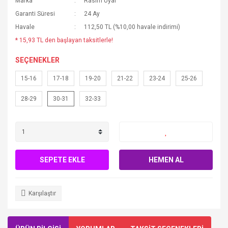
Marka
Rasim Uyar
Garanti Süresi
24 Ay
Havale
112,50 TL (%10,00 havale indirimi)
* 15,93 TL den başlayan taksitlerle!
SEÇENEKLER
15-16
17-18
19-20
21-22
23-24
25-26
28-29
30-31
32-33
SEPETE EKLE
HEMEN AL
Karşılaştır