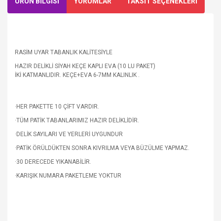
ÜRÜN BİLGİSİ
YORUMLAR
TAKSİT SEÇENEKLERİ
RASİM UYAR TABANLIK KALİTESİYLE
HAZIR DELİKLİ SİYAH KEÇE KAPLI EVA (10 LU PAKET)
İKİ KATMANLIDIR. KEÇE+EVA 6-7MM KALINLIK .
·HER PAKETTE 10 ÇİFT VARDIR.
·TÜM PATİK TABANLARIMIZ HAZIR DELİKLİDİR.
·DELİK SAYILARI VE YERLERİ UYGUNDUR
·PATİK ÖRÜLDÜKTEN SONRA KIVRILMA VEYA BÜZÜLME YAPMAZ.
·30 DERECEDE YIKANABİLİR.
·KARIŞIK NUMARA PAKETLEME YOKTUR