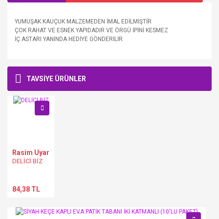
YUMUŞAK KAUÇUK MALZEMEDEN İMAL EDİLMİŞTİR
ÇOK RAHAT VE ESNEK YAPIDADIR VE ÖRGÜ İPİNİ KESMEZ
İÇ ASTARI YANINDA HEDİYE GÖNDERİLİR
TAVSİYE ÜRÜNLER
Bu ürüne ilk yorumu siz yapın!
Yorum Yaz
Rasim Uyar
DELİCİ BİZ
84,38 TL