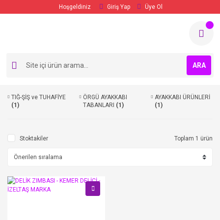
Hoşgeldiniz
Giriş Yap
Üye Ol
ARA
TIĞ-ŞİŞ ve TUHAFİYE
ÖRGÜ AYAKKABI
AYAKKABI ÜRÜNLERİ
(1)
TABANLARI
(1)
(1)
Stoktakiler
Toplam 1 ürün