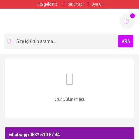
Hoşgeldiniz
Giriş Yap
Üye Ol
ARA
Ürün Bulunamadı.
whatsapp 0532 510 87 44