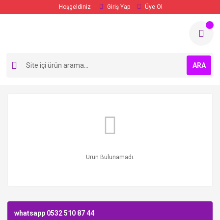
Hoşgeldiniz
Giriş Yap
Üye Ol
ARA
Ürün Bulunamadı.
whatsapp 0532 510 87 44